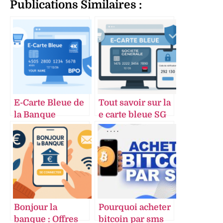
Publications Similaires :
E-Carte Bleue de
Tout savoir sur la
la Banque
e carte bleue SG
Populaire : 5
pour sécuriser
avantages pour
vos achats en
sécuriser vos
ligne et gérer vos
paiements en
paiements
ligne
Bonjour la
Pourquoi acheter
banque : Offres
bitcoin par sms