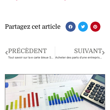
pour profiter des
n’est plus une
meilleurs
option et quelles
services en ligne
alternatives
et mobile
choisir en 2025
Partagez cet article
PRÉCÈDENT
SUIVANT
Tout savoir sur la e carte bleue SG pour sécuriser vos achats en ligne et gérer vos paiements
Acheter des parts d’une entreprise en 2025 comprendre la procédure, les formalités et l’évaluation pour investir