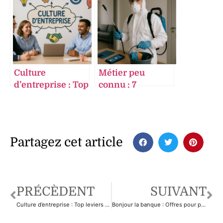
pour optimiser
incontournables
votre social
pour piloter
media
efficacement
Culture
Métier peu
d’entreprise : Top
connu : 7
leviers pour
révélations sur le
booster
rôle des
engagement et
nettoyeurs de
performance
scène de crime
Partagez cet article
PRÉCÈDENT
SUIVANT
Culture d’entreprise : Top leviers pour booster engagement et performance
Bonjour la banque : Offres pour profiter des meilleurs services en ligne et mobile