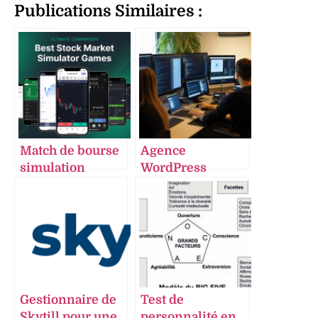
Publications Similaires :
Match de bourse
Agence
simulation
WordPress
réaliste concours
Opusdomus
virtuels et
expertise en
stratégies pour
développement
investisseurs
site web e-
engagés
commerce et
optimisation
digitale
Gestionnaire de
Test de
Skytill pour une
personnalité en