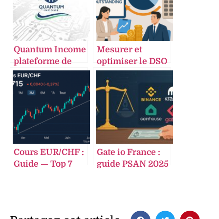
Quantum Income
Mesurer et
plateforme de
optimiser le DSO
trading
Days Sales
automatisé avec
Outstanding pour
intelligence
renforcer la
artificielle et
gestion de la
analyse en temps
trésorerie
réel
Cours EUR/CHF :
Gate io France :
Guide — Top 7
guide PSAN 2025
tendances &
– risques &
niveaux clés au
alternatives
13 juin 2025