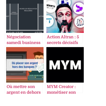
Négociation
Action Altran : 5
samedi business
secrets décisifs
bourse heures
pour doubler vos
prolongées et
gains en 2025
fonctionnement
des marchés
financiers
Où mettre son
MYM Creator :
argent en dehors
monétiser son
des banques : 9
contenu — règles
solutions
fiscalité