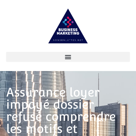
Assurance loyer
impayé dossier
refusé comprendre
les motifs et