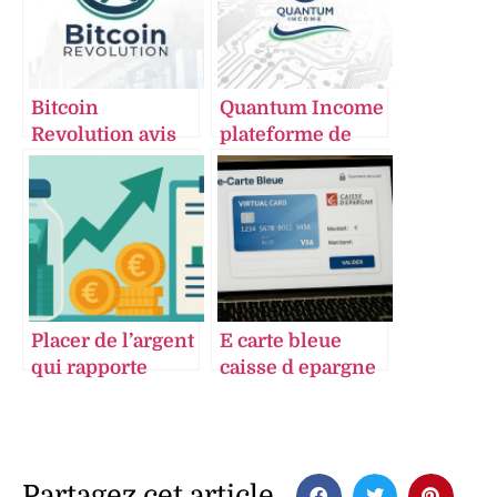
Bitcoin
Quantum Income
Revolution avis
plateforme de
plateforme
trading
automatisée de
automatisé avec
trading crypto-
intelligence
monnaies
artificielle et
sécurité et
analyse en temps
rendement
réel
Placer de l’argent
E carte bleue
qui rapporte
caisse d epargne
mensuellement :
une solution de
Guide — Top
paiement en
stratégies pour
ligne sécurisée et
un rendement
contrôlée
Partagez cet article