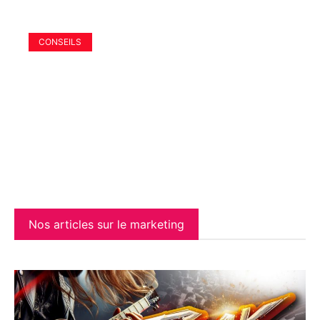
CONSEILS
Chronopost suivi : fonctionnement,
comparatif, conseils et meilleures
options pour suivre vos colis en
2025
17 juin 2025
Nos articles sur le marketing